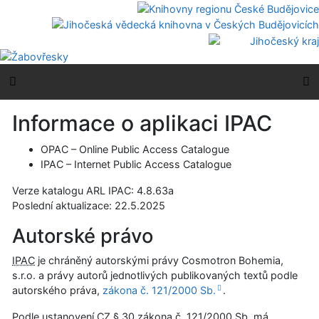
Přejít na obsah
Přejít na menu
Prohlášení o webové přístupnosti
Boční menu
H
Informace o aplikaci IPAC
OPAC
– Online Public Access Catalogue
IPAC
– Internet Public Access Catalogue
Verze katalogu ARL IPAC: 4.8.63a
Poslední aktualizace:
22.5.2025
Autorské právo
IPAC
je chráněný autorskými právy Cosmotron Bohemia,
s.r.o. a právy autorů jednotlivých publikovaných textů podle
autorského práva,
zákona č. 121/2000 Sb.
.
Podle ustanovení CZ § 30 zákona č. 121/2000 Sb. má