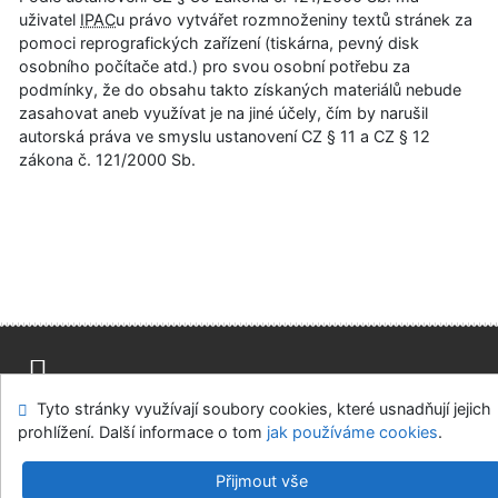
uživatel
IPAC
u právo vytvářet rozmnoženiny textů stránek za
pomoci reprografických zařízení (tiskárna, pevný disk
osobního počítače atd.) pro svou osobní potřebu za
podmínky, že do obsahu takto získaných materiálů nebude
zasahovat aneb využívat je na jiné účely, čím by narušil
autorská práva ve smyslu ustanovení CZ § 11 a CZ § 12
zákona č. 121/2000 Sb.
Tyto stránky využívají soubory cookies, které usnadňují jejich
Napište nám
Mapa stránek
Přístupnost
Soukromí
prohlížení. Další informace o tom
jak používáme cookies
.
Nastavení cookies
Přijmout vše
Knihovny regionu České Budějovice